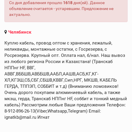
Со дня добавления прошло
1618
дня(ей). Данное
объявление считается - устаревшим. Предложение не
актуально.
Челябинск
Куплю кабель, провод оптом с хранения, лежалый,
неликвиды, монтажные остатки, с Госрезерва, с
Росрезерва. Крупный опт. Оплата нал, б/нал. Наш вывоз
из любого региона России и Казахстана! (Транскаб
НППнг HF, ВВГ,
АВВГ,ВББШВ,АВББШВ,ААБЛ,ААШВ,АСБ,КГ,КГ-
ХЛ,КГЭШ,СБ,СБГ,СБШВ,КВВГ,Сип,НРГ, МКШВ, КАБЕЛЬ
ГЕРДА, ТППЭП, СОББИТ и т.д) (Вниманию ломовиков!
Очень дорого покупаем алюминиевый кабель, а также
мкэш, герда, Транскаб НППнг HF, соббит и тонкий медный
кабель) Рассмотрим любые Ваши предложения Телефон:
8-912-896-26-13(Viber,Whatsapp,Telegram) Email:
ignatkb@mail.ru Игнат