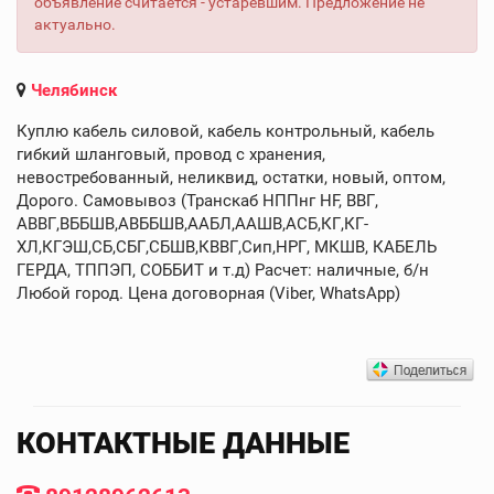
объявление считается - устаревшим. Предложение не
актуально.
Челябинск
Куплю кабель силовой, кабель контрольный, кабель
гибкий шланговый, провод с хранения,
невостребованный, неликвид, остатки, новый, оптом,
Дорого. Самовывоз (Транскаб НППнг HF, ВВГ,
АВВГ,ВББШВ,АВББШВ,ААБЛ,ААШВ,АСБ,КГ,КГ-
ХЛ,КГЭШ,СБ,СБГ,СБШВ,КВВГ,Сип,НРГ, МКШВ, КАБЕЛЬ
ГЕРДА, ТППЭП, СОББИТ и т.д) Расчет: наличные, б/н
Любой город. Цена договорная (Viber, WhatsApp)
КОНТАКТНЫЕ ДАННЫЕ