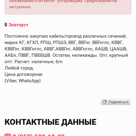
объявление считается - устаревшим. Предложение не
актуально.
Златоуст
Постоянно закупаю кабель/провод различных сечений,
марок КГ, КГХЛ, РПШ, РПШЭ, ВВГ, ВВГнг, ВВГнглс, КВВГ,
КВВГнг, КВВГнглс, АВВГ,АВВГнг, АВВГнглс, ААШВ, ЦААШВ,
ААБл, ПВВГ, ПВББШВ. Остатки, неликвиды. Опт, крупный
опт. Расчет: наличные, б/н
Любой город.
Цена договорная
(Viber, WhatsApp)
КОНТАКТНЫЕ ДАННЫЕ