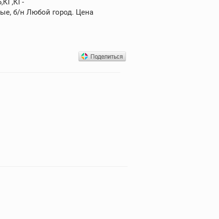
,КГ,КГ-
ые, б/н Любой город. Цена