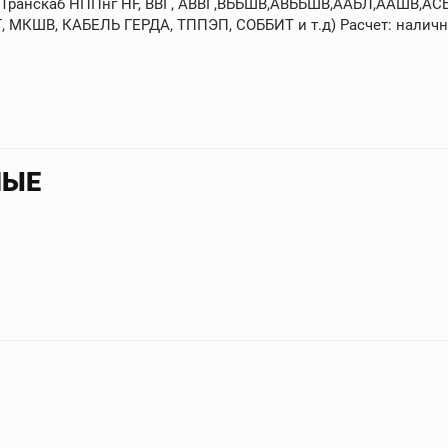
(Транскаб НППнг HF, ВВГ, АВВГ,ВББШВ,АВББШВ,ААБЛ,ААШВ,АСБ
 МКШВ, КАБЕЛЬ ГЕРДА, ТППЭП, СОББИТ и т.д) Расчет: наличн
НЫЕ