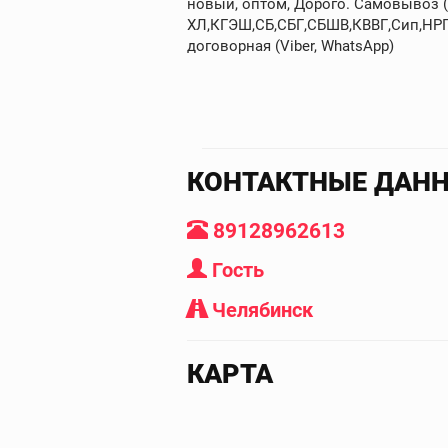
новый, оптом, Дорого. Самовывоз 
ХЛ,КГЭШ,СБ,СБГ,СБШВ,КВВГ,Сип,НРГ,
договорная (Viber, WhatsApp)
КОНТАКТНЫЕ ДАН
89128962613
Гость
Челябинск
КАРТА