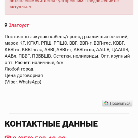
объявление считается - устаревшим. Предложение не
актуально.
Златоуст
Постоянно закупаю кабель/провод различных сечений,
марок КГ, КГХЛ, РПШ, РПШЭ, ВВГ, ВВГнг, ВВГнглс, КВВГ,
КВВГнг, КВВГнглс, АВВГ,АВВГнг, АВВГнглс, ААШВ, ЦААШВ,
ААБл, ПВВГ, ПВББШВ. Остатки, неликвиды. Опт, крупный
опт. Расчет: наличные, б/н
Любой город.
Цена договорная
(Viber, WhatsApp)
КОНТАКТНЫЕ ДАННЫЕ