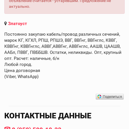
объявление считается - устаревшим. Предложение не
актуально.
Златоуст
Постоянно закупаю кабель/провод различных сечений,
марок КГ, КГХЛ, РПШ, РПШЭ, ВВГ, ВВГнг, ВВГнглс, КВВГ,
КВВГнг, КВВГнглс, АВВГ,АВВГнг, АВВГнглс, ААШВ, ЦААШВ,
ААБл, ПВВГ, ПВББШВ. Остатки, неликвиды. Опт, крупный
опт. Расчет: наличные, б/н
Любой город.
Цена договорная
(Viber, WhatsApp)
КОНТАКТНЫЕ ДАННЫЕ