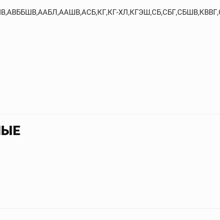
БШВ,АВББШВ,ААБЛ,ААШВ,АСБ,КГ,КГ-ХЛ,КГЭШ,СБ,СБГ,СБШВ,КВВГ
НЫЕ