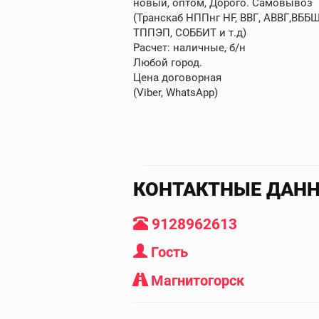
новый, оптом, Дорого. Самовывоз
(Транскаб НППнг HF, ВВГ, АВВГ,ВБ
ТППЭП, СОББИТ и т.д)
Расчет: наличные, б/н
Любой город.
Цена договорная
(Viber, WhatsApp)
КОНТАКТНЫЕ ДАН
9128962613
Гость
Магнитогорск