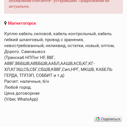
объявление считается - устаревшим. Предложение не
актуально.
Магнитогорск
Куплю кабель силовой, кабель контрольный, кабель
гибкий шланговый, провод с хранения,
невостребованный, неликвид, остатки, новый, оптом,
Дорого. Самовывоз
(Транскаб НППнг HF, ВВГ,
АВВГ,ВББШВ,АВББШВ,ААБЛ,ААШВ,АСБ,КГ,КГ-
ХЛ,КГЭШ,СБ,СБГ,СБШВ,КВВГ,Сип,НРГ, МКШВ, КАБЕЛЬ
ГЕРДА, ТППЭП, СОББИТ и т.д)
Расчет: наличные, б/н
Любой город.
Цена договорная
(Viber, WhatsApp)