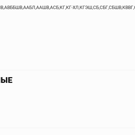
БШВ,АВББШВ,ААБЛ,ААШВ,АСБ,КГ,КГ-ХЛ,КГЭШ,СБ,СБГ,СБШВ,КВВГ
НЫЕ