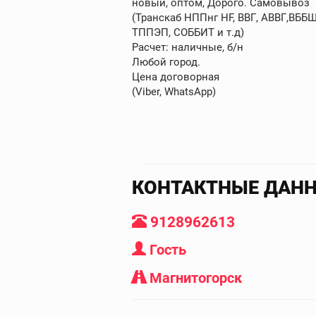
новый, оптом, Дорого. Самовывоз
(Транскаб НППнг HF, ВВГ, АВВГ,ВБ
ТППЭП, СОББИТ и т.д)
Расчет: наличные, б/н
Любой город.
Цена договорная
(Viber, WhatsApp)
КОНТАКТНЫЕ ДАН
9128962613
Гость
Магнитогорск