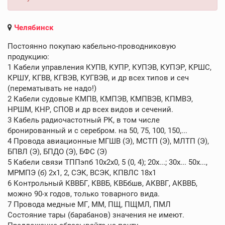
Челябинск
Постоянно покупаю кабельно-проводниковую
продукцию:
1 Кабели управления КУПВ, КУПР, КУПЭВ, КУПЭР, КРШС,
КРШУ, КГВВ, КГВЭВ, КУГВЭВ, и др всех типов и сеч
(перематывать не надо!)
2 Кабели судовые КМПВ, КМПЭВ, КМПВЭВ, КПМВЭ,
НРШМ, КНР, СПОВ и др всех видов и сечений.
3 Кабель радиочастотный РК, в том числе
бронированный и с серебром. на 50, 75, 100, 150,...
4 Провода авиационные МГШВ (Э), МСТП (Э), МЛТП (Э),
БПВЛ (Э), БПДО (Э), БФС (Э)
5 Кабели связи ТППэпб 10х2х0, 5 (0, 4); 20х...; 30х... 50х...,
МРМПЭ (б) 2х1, 2, СЭК, ВСЭК, КПВЛС 18х1
6 Контрольный КВВБГ, КВВБ, КВБбшв, АКВВГ, АКВВБ,
можно 90-х годов, только товарного вида.
7 Провода медные МГ, ММ, ПЩ, ПЩМЛ, ПМЛ
Состояние тары (барабанов) значения не имеют.