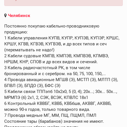
Челябинск
Постоянно покупаю кабельно-проводниковую
продукцию:
1 Кабели управления КУПВ, КУПР, КУПЭВ, КУПЭР, КРШС,
КРШУ, КГВВ, КГВЭВ, КУГВЭВ, и др всех типов и сеч
(перематывать не надо!)
2 Кабели судовые КМПВ, КМПЭВ, КМПВЭВ, КПМВЭ,
НРШМ, КНР, СПОВ и др всех видов и сечений.
3 Кабель радиочастотный РК, в том числе
бронированный и с серебром. на 50, 75, 100, 150,...
4 Провода авиационные МГШВ (Э), МСТП (Э), МЛТП (Э),
БПВЛ (Э), БПДО (Э), БФС (Э)
5 Кабели связи ТППэпб 10х2х0, 5 (0, 4); 20х...; 30х... 50х...,
МРМПЭ (б) 2х1, 2, СЭК, ВСЭК, КПВЛС 18х1
6 Контрольный КВВБГ, КВВБ, КВБбшв, АКВВГ, АКВВБ,
можно 90-х годов, только товарного вида.
7 Провода медные МГ, ММ, ПЩ, ПЩМЛ, ПМЛ
Состояние тары (барабанов) значения не имеют.