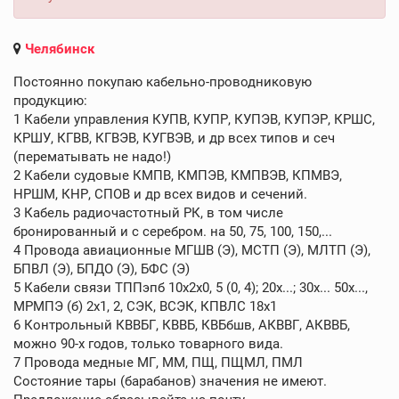
Челябинск
Постоянно покупаю кабельно-проводниковую
продукцию:
1 Кабели управления КУПВ, КУПР, КУПЭВ, КУПЭР, КРШС,
КРШУ, КГВВ, КГВЭВ, КУГВЭВ, и др всех типов и сеч
(перематывать не надо!)
2 Кабели судовые КМПВ, КМПЭВ, КМПВЭВ, КПМВЭ,
НРШМ, КНР, СПОВ и др всех видов и сечений.
3 Кабель радиочастотный РК, в том числе
бронированный и с серебром. на 50, 75, 100, 150,...
4 Провода авиационные МГШВ (Э), МСТП (Э), МЛТП (Э),
БПВЛ (Э), БПДО (Э), БФС (Э)
5 Кабели связи ТППэпб 10х2х0, 5 (0, 4); 20х...; 30х... 50х...,
МРМПЭ (б) 2х1, 2, СЭК, ВСЭК, КПВЛС 18х1
6 Контрольный КВВБГ, КВВБ, КВБбшв, АКВВГ, АКВВБ,
можно 90-х годов, только товарного вида.
7 Провода медные МГ, ММ, ПЩ, ПЩМЛ, ПМЛ
Состояние тары (барабанов) значения не имеют.