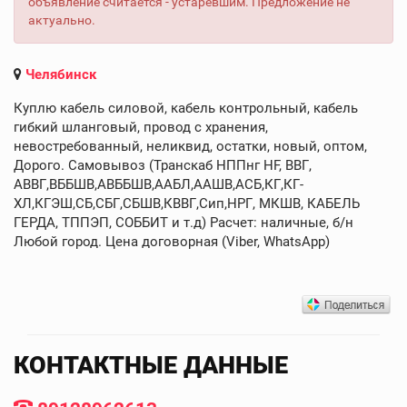
объявление считается - устаревшим. Предложение не
актуально.
Челябинск
Куплю кабель силовой, кабель контрольный, кабель
гибкий шланговый, провод с хранения,
невостребованный, неликвид, остатки, новый, оптом,
Дорого. Самовывоз (Транскаб НППнг HF, ВВГ,
АВВГ,ВББШВ,АВББШВ,ААБЛ,ААШВ,АСБ,КГ,КГ-
ХЛ,КГЭШ,СБ,СБГ,СБШВ,КВВГ,Сип,НРГ, МКШВ, КАБЕЛЬ
ГЕРДА, ТППЭП, СОББИТ и т.д) Расчет: наличные, б/н
Любой город. Цена договорная (Viber, WhatsApp)
КОНТАКТНЫЕ ДАННЫЕ