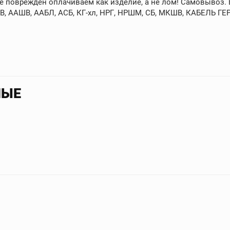
не поврежден оплачиваем как изделие, а не лом! Самовывоз. 
, ААШВ, ААБЛ, АСБ, КГ-хл, НРГ, НРШМ, СБ, МКШВ, КАБЕЛЬ ГЕ
НЫЕ