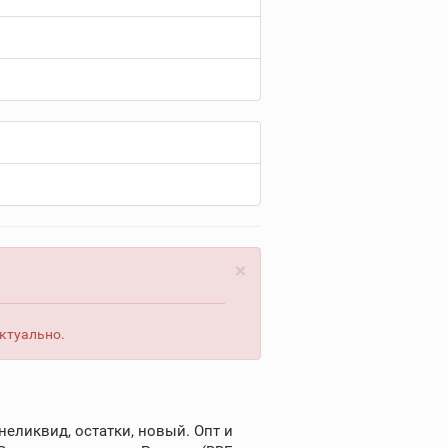
×
актуально.
еликвид, остатки, новый. Опт и