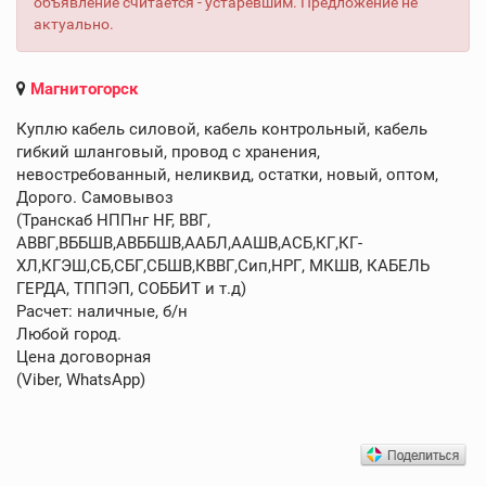
объявление считается - устаревшим. Предложение не
актуально.
Магнитогорск
Куплю кабель силовой, кабель контрольный, кабель
гибкий шланговый, провод с хранения,
невостребованный, неликвид, остатки, новый, оптом,
Дорого. Самовывоз
(Транскаб НППнг HF, ВВГ,
АВВГ,ВББШВ,АВББШВ,ААБЛ,ААШВ,АСБ,КГ,КГ-
ХЛ,КГЭШ,СБ,СБГ,СБШВ,КВВГ,Сип,НРГ, МКШВ, КАБЕЛЬ
ГЕРДА, ТППЭП, СОББИТ и т.д)
Расчет: наличные, б/н
Любой город.
Цена договорная
(Viber, WhatsApp)