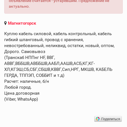
объявление считается - устаревшим. Предложение не
актуально.
Магнитогорск
Куплю кабель силовой, кабель контрольный, кабель
гибкий шланговый, провод с хранения,
невостребованный, неликвид, остатки, новый, оптом,
Дорого. Самовывоз
(Транскаб НППнг HF, ВВГ,
АВВГ,ВББШВ,АВББШВ,ААБЛ,ААШВ,АСБ,КГ,КГ-
ХЛ,КГЭШ,СБ,СБГ,СБШВ,КВВГ,Сип,НРГ, МКШВ, КАБЕЛЬ
ГЕРДА, ТППЭП, СОББИТ и т.д)
Расчет: наличные, б/н
Любой город.
Цена договорная
(Viber, WhatsApp)