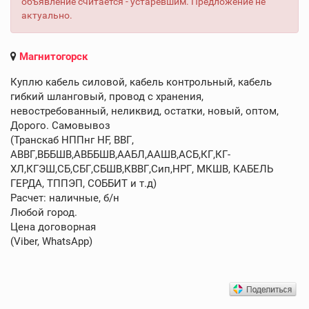
объявление считается - устаревшим. Предложение не
актуально.
Магнитогорск
Куплю кабель силовой, кабель контрольный, кабель
гибкий шланговый, провод с хранения,
невостребованный, неликвид, остатки, новый, оптом,
Дорого. Самовывоз
(Транскаб НППнг HF, ВВГ,
АВВГ,ВББШВ,АВББШВ,ААБЛ,ААШВ,АСБ,КГ,КГ-
ХЛ,КГЭШ,СБ,СБГ,СБШВ,КВВГ,Сип,НРГ, МКШВ, КАБЕЛЬ
ГЕРДА, ТППЭП, СОББИТ и т.д)
Расчет: наличные, б/н
Любой город.
Цена договорная
(Viber, WhatsApp)