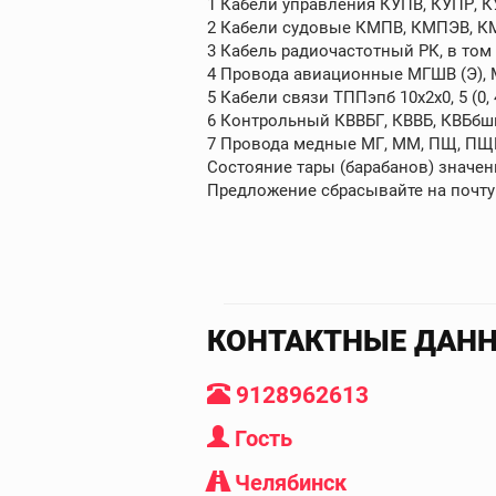
1 Кабели управления КУПВ, КУПР, К
2 Кабели судовые КМПВ, КМПЭВ, КМ
3 Кабель радиочастотный РК, в том ч
4 Провода авиационные МГШВ (Э), МС
5 Кабели связи ТППэпб 10х2х0, 5 (0, 4)
6 Контрольный КВВБГ, КВВБ, КВБбшв
7 Провода медные МГ, ММ, ПЩ, П
Состояние тары (барабанов) значен
Предложение сбрасывайте на почту
КОНТАКТНЫЕ ДАН
9128962613
Гость
Челябинск