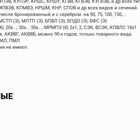
УПЭВ, КУПЭР, КРШС, КРШУ, КГВВ, КГВЭВ, КУГВЭВ, и др всех тип
ПВЭВ, КПМВЭ, НРШМ, КНР, СПОВ и др всех видов и сечений.
исле бронированный и с серебром. на 50, 75, 100, 150,...
ТП (Э), МЛТП (Э), БПВЛ (Э), БПДО (Э), БФС (Э)
; 20х...; 30х... 50х..., МРМПЭ (б) 2х1, 2, СЭК, ВСЭК, КПВЛС 18х1
, АКВВГ, АКВВБ, можно 90-х годов, только товарного вида.
ЩМЛ, ПМЛ
ия не имеют.
НЫЕ