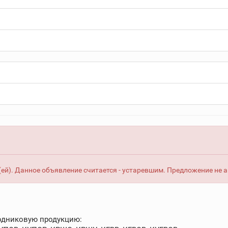
ей). Данное объявление считается - устаревшим. Предложение не 
одниковую продукцию: