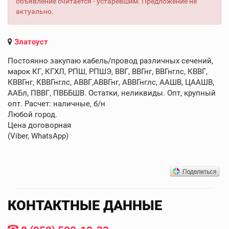
объявление считается - устаревшим. Предложение не
актуально.
Златоуст
Постоянно закупаю кабель/провод различных сечений,
марок КГ, КГХЛ, РПШ, РПШЭ, ВВГ, ВВГнг, ВВГнглс, КВВГ,
КВВГнг, КВВГнглс, АВВГ,АВВГнг, АВВГнглс, ААШВ, ЦААШВ,
ААБл, ПВВГ, ПВББШВ. Остатки, неликвиды. Опт, крупный
опт. Расчет: наличные, б/н
Любой город.
Цена договорная
(Viber, WhatsApp)
КОНТАКТНЫЕ ДАННЫЕ