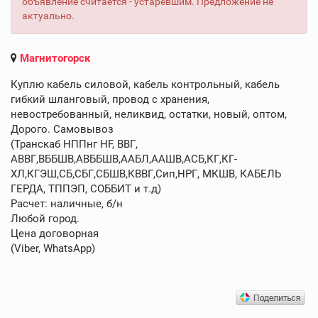
объявление считается - устаревшим. Предложение не
актуально.
Магнитогорск
Куплю кабель силовой, кабель контрольный, кабель
гибкий шланговый, провод с хранения,
невостребованный, неликвид, остатки, новый, оптом,
Дорого. Самовывоз
(Транскаб НППнг HF, ВВГ,
АВВГ,ВББШВ,АВББШВ,ААБЛ,ААШВ,АСБ,КГ,КГ-
ХЛ,КГЭШ,СБ,СБГ,СБШВ,КВВГ,Сип,НРГ, МКШВ, КАБЕЛЬ
ГЕРДА, ТППЭП, СОББИТ и т.д)
Расчет: наличные, б/н
Любой город.
Цена договорная
(Viber, WhatsApp)