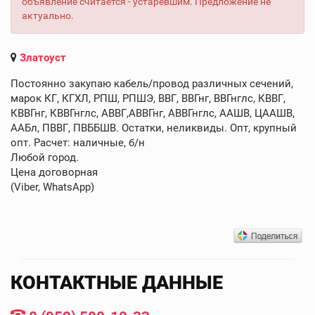
объявление считается - устаревшим. Предложение не
актуально.
Златоуст
Постоянно закупаю кабель/провод различных сечений,
марок КГ, КГХЛ, РПШ, РПШЭ, ВВГ, ВВГнг, ВВГнглс, КВВГ,
КВВГнг, КВВГнглс, АВВГ,АВВГнг, АВВГнглс, ААШВ, ЦААШВ,
ААБл, ПВВГ, ПВББШВ. Остатки, неликвиды. Опт, крупный
опт. Расчет: наличные, б/н
Любой город.
Цена договорная
(Viber, WhatsApp)
КОНТАКТНЫЕ ДАННЫЕ