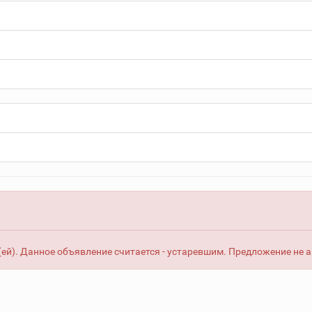
ей). Данное объявление считается - устаревшим. Предложение не 