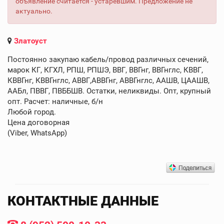
объявление считается - устаревшим. Предложение не
актуально.
Златоуст
Постоянно закупаю кабель/провод различных сечений,
марок КГ, КГХЛ, РПШ, РПШЭ, ВВГ, ВВГнг, ВВГнглс, КВВГ,
КВВГнг, КВВГнглс, АВВГ,АВВГнг, АВВГнглс, ААШВ, ЦААШВ,
ААБл, ПВВГ, ПВББШВ. Остатки, неликвиды. Опт, крупный
опт. Расчет: наличные, б/н
Любой город.
Цена договорная
(Viber, WhatsApp)
КОНТАКТНЫЕ ДАННЫЕ