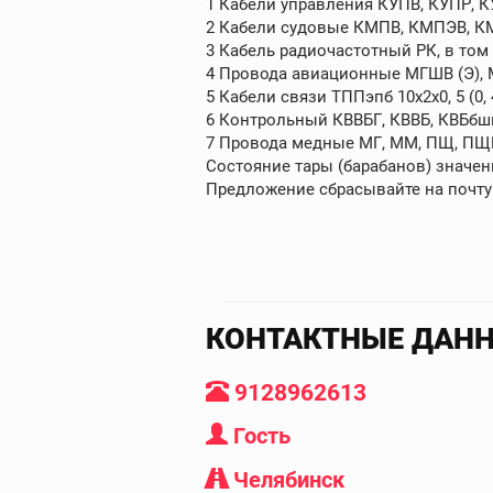
1 Кабели управления КУПВ, КУПР, К
2 Кабели судовые КМПВ, КМПЭВ, КМ
3 Кабель радиочастотный РК, в том ч
4 Провода авиационные МГШВ (Э), МС
5 Кабели связи ТППэпб 10х2х0, 5 (0, 4)
6 Контрольный КВВБГ, КВВБ, КВБбшв
7 Провода медные МГ, ММ, ПЩ, П
Состояние тары (барабанов) значен
Предложение сбрасывайте на почту
КОНТАКТНЫЕ ДАН
9128962613
Гость
Челябинск