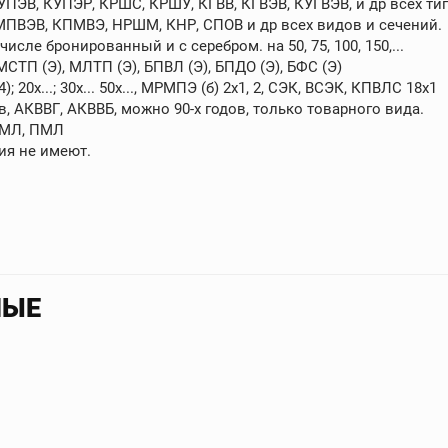
УПЭВ, КУПЭР, КРШС, КРШУ, КГВВ, КГВЭВ, КУГВЭВ, и др всех тип
ПВЭВ, КПМВЭ, НРШМ, КНР, СПОВ и др всех видов и сечений.
исле бронированный и с серебром. на 50, 75, 100, 150,...
ТП (Э), МЛТП (Э), БПВЛ (Э), БПДО (Э), БФС (Э)
; 20х...; 30х... 50х..., МРМПЭ (б) 2х1, 2, СЭК, ВСЭК, КПВЛС 18х1
, АКВВГ, АКВВБ, можно 90-х годов, только товарного вида.
ЩМЛ, ПМЛ
ия не имеют.
НЫЕ