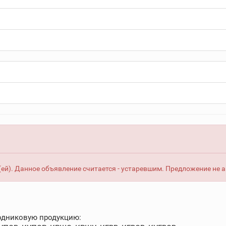
ей). Данное объявление считается - устаревшим. Предложение не 
одниковую продукцию: