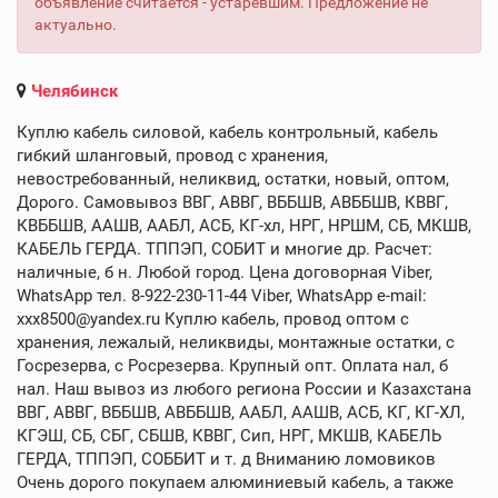
объявление считается - устаревшим. Предложение не
актуально.
Челябинск
Куплю кабель силовой, кабель контрольный, кабель
гибкий шланговый, провод с хранения,
невостребованный, неликвид, остатки, новый, оптом,
Дорого. Самовывоз ВВГ, АВВГ, ВББШВ, АВББШВ, КВВГ,
КВББШВ, ААШВ, ААБЛ, АСБ, КГ-хл, НРГ, НРШМ, СБ, МКШВ,
КАБЕЛЬ ГЕРДА. ТППЭП, СОБИТ и многие др. Расчет:
наличные, б н. Любой город. Цена договорная Viber,
WhatsApp тел. 8-922-230-11-44 Viber, WhatsApp e-mail:
xxx8500@yandex.ru Куплю кабель, провод оптом с
хранения, лежалый, неликвиды, монтажные остатки, с
Госрезерва, с Росрезерва. Крупный опт. Оплата нал, б
нал. Наш вывоз из любого региона России и Казахстана
ВВГ, АВВГ, ВББШВ, АВББШВ, ААБЛ, ААШВ, АСБ, КГ, КГ-ХЛ,
КГЭШ, СБ, СБГ, СБШВ, КВВГ, Сип, НРГ, МКШВ, КАБЕЛЬ
ГЕРДА, ТППЭП, СОББИТ и т. д Вниманию ломовиков
Очень дорого покупаем алюминиевый кабель, а также