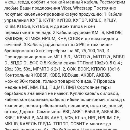
мкэш, герда, соббит и тонкий медный кабель Рассмотрим
любые Ваши предложения Viber, Whatsapp Постоянно
покупаю кабельно-проводниковую продукцию: 1 Кабели
управления КУПВ, КУПР, КУПЭВ, КУПЭР, КРШС, КРШУ,
КГВВ, КГВЭВ, КУГВЭВ, и др всех типов и сеч
перематывать не надо 2 Кабели судовые КМПВ, КМПЭВ,
КМПВЭВ, КПМВЭ, НРШМ, КНР, СПОВ и др всех видов и
сечений. 3 Кабель радиочастотный РК, в том числе
бронированный и с серебром. на 50, 75, 100, 150,. 4
Провода авиационные МГШВ Э , МСТП Э , МЛТП Э , БПВЛ
Э , БПДО Э , БФС Э 5 Кабели связи ТППэпб 10х2х0, 5 0, 4 ;
20х.; 30х. 50х., МРМПЭ б 2х1, 2, СЭК, ВСЭК, КПВЛС 18х1 6
Контрольный КВВБГ, КВВБ, КВБбшв, АКВВГ, АКВВБ,
можно 90-х годов, только товарного вида. 7 Провода
медные МГ, ММ, ПЩ, ПЩМЛ, ПМЛ Состояние тары
барабанов значения не имеют. Куплю кабель силовой,
кабель контрольный, кабель гибкий шланговый, провод с
хранения, невостребованный, неликвид, остатки, новый,
оптом, Дорого. Самовывоз ВВГ, АВВГ, ВББШВ, АВББШВ,
КВВГ, КВББШВ, ААШВ, ААБЛ, АСБ, КГ-хл, НРГ, НРШМ, СБ,
МКШВ, КАБЕЛЬ ГЕРДА. ТППЭП, СОБИТ и многие др.
Расчет: наличные, б н. Любой город. Цена договорная