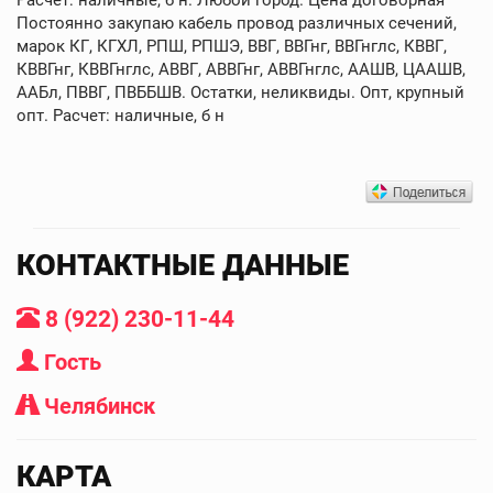
Постоянно закупаю кабель провод различных сечений,
марок КГ, КГХЛ, РПШ, РПШЭ, ВВГ, ВВГнг, ВВГнглс, КВВГ,
КВВГнг, КВВГнглс, АВВГ, АВВГнг, АВВГнглс, ААШВ, ЦААШВ,
ААБл, ПВВГ, ПВББШВ. Остатки, неликвиды. Опт, крупный
опт. Расчет: наличные, б н
КОНТАКТНЫЕ ДАННЫЕ
8 (922) 230-11-44
Гость
Челябинск
КАРТА