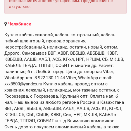
объявление считается - устаревшим. Предложение не
актуально.
Челябинск
Куплю кабель силовой, кабель контрольный, кабель
гибкий шланговый, провод с хранения,
невостребованный, неликвид, остатки, новый, оптом,
Дорого. Самовывоз ВВГ, АВВГ, ВББШВ, АВББШВ, КВВГ,
КВББШВ, ААШВ, ААБЛ, АСБ, КГ-хл, НРГ, НРШМ, СБ, МКШВ,
КАБЕЛЬ ГЕРДА. ТППЭП, СОБИТ и многие др. Расчет:
наличные, б н. Любой город. Цена договорная Viber,
WhatsApp тел. 8-922-230-11-44 Viber, WhatsApp e-mail:
xxx8500@yandex.ru Куплю кабель, провод оптом с
хранения, лежалый, неликвиды, монтажные остатки, с
Госрезерва, с Росрезерва. Крупный опт. Оплата нал, б
нал. Наш вывоз из любого региона России и Казахстана
ВВГ, АВВГ, ВББШВ, АВББШВ, ААБЛ, ААШВ, АСБ, КГ, КГ-ХЛ,
КГЭШ, СБ, СБГ, СБШВ, КВВГ, Сип, НРГ, МКШВ, КАБЕЛЬ
ГЕРДА, ТППЭП, СОББИТ и т. д Вниманию ломовиков
Очень дорого покупаем алюминиевый кабель, а также