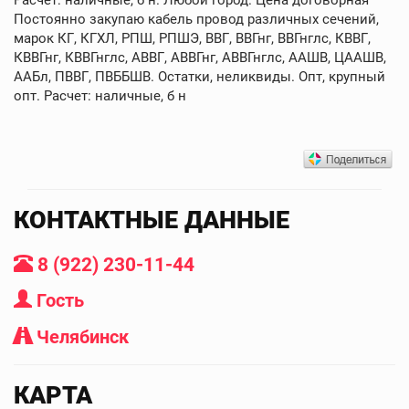
Постоянно закупаю кабель провод различных сечений,
марок КГ, КГХЛ, РПШ, РПШЭ, ВВГ, ВВГнг, ВВГнглс, КВВГ,
КВВГнг, КВВГнглс, АВВГ, АВВГнг, АВВГнглс, ААШВ, ЦААШВ,
ААБл, ПВВГ, ПВББШВ. Остатки, неликвиды. Опт, крупный
опт. Расчет: наличные, б н
КОНТАКТНЫЕ ДАННЫЕ
8 (922) 230-11-44
Гость
Челябинск
КАРТА