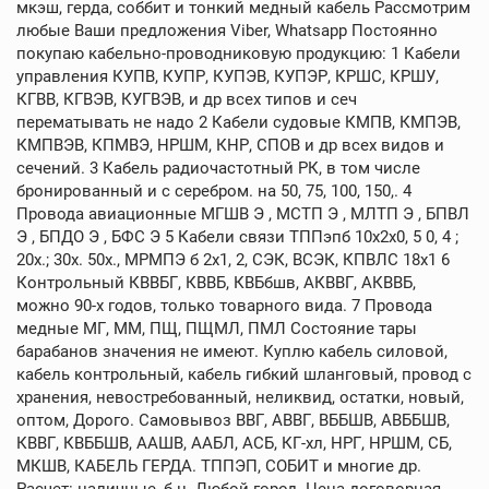
мкэш, герда, соббит и тонкий медный кабель Рассмотрим
любые Ваши предложения Viber, Whatsapp Постоянно
покупаю кабельно-проводниковую продукцию: 1 Кабели
управления КУПВ, КУПР, КУПЭВ, КУПЭР, КРШС, КРШУ,
КГВВ, КГВЭВ, КУГВЭВ, и др всех типов и сеч
перематывать не надо 2 Кабели судовые КМПВ, КМПЭВ,
КМПВЭВ, КПМВЭ, НРШМ, КНР, СПОВ и др всех видов и
сечений. 3 Кабель радиочастотный РК, в том числе
бронированный и с серебром. на 50, 75, 100, 150,. 4
Провода авиационные МГШВ Э , МСТП Э , МЛТП Э , БПВЛ
Э , БПДО Э , БФС Э 5 Кабели связи ТППэпб 10х2х0, 5 0, 4 ;
20х.; 30х. 50х., МРМПЭ б 2х1, 2, СЭК, ВСЭК, КПВЛС 18х1 6
Контрольный КВВБГ, КВВБ, КВБбшв, АКВВГ, АКВВБ,
можно 90-х годов, только товарного вида. 7 Провода
медные МГ, ММ, ПЩ, ПЩМЛ, ПМЛ Состояние тары
барабанов значения не имеют. Куплю кабель силовой,
кабель контрольный, кабель гибкий шланговый, провод с
хранения, невостребованный, неликвид, остатки, новый,
оптом, Дорого. Самовывоз ВВГ, АВВГ, ВББШВ, АВББШВ,
КВВГ, КВББШВ, ААШВ, ААБЛ, АСБ, КГ-хл, НРГ, НРШМ, СБ,
МКШВ, КАБЕЛЬ ГЕРДА. ТППЭП, СОБИТ и многие др.
Расчет: наличные, б н. Любой город. Цена договорная