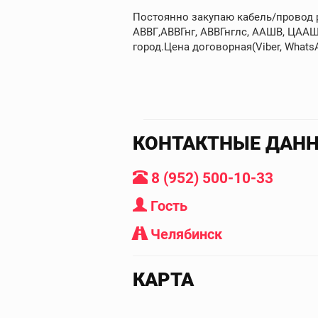
Постоянно закупаю кабель/провод ра
АВВГ,АВВГнг, АВВГнглс, ААШВ, ЦААШ
город.Цена договорная(Viber, WhatsAp
КОНТАКТНЫЕ ДАН
8 (952) 500-10-33
Гость
Челябинск
КАРТА