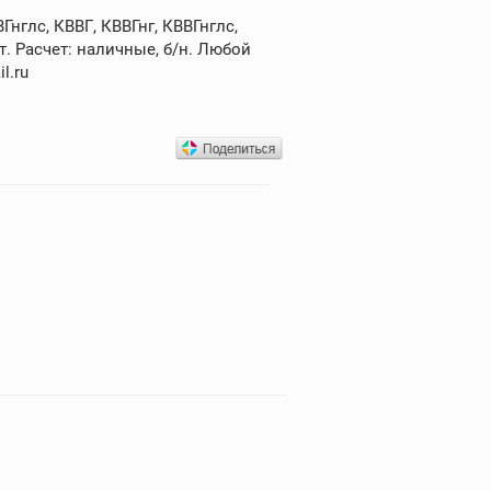
нглс, КВВГ, КВВГнг, КВВГнглс,
. Расчет: наличные, б/н. Любой
l.ru