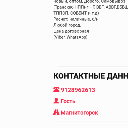
новый, оптом, Дорого. Самовывоз
(Транскаб НППнг HF, ВВГ, АВВГ,ВБ
ТППЭП, СОББИТ и т.д)
Расчет: наличные, б/н
Любой город.
Цена договорная
(Viber, WhatsApp)
КОНТАКТНЫЕ ДАН
9128962613
Гость
Магнитогорск