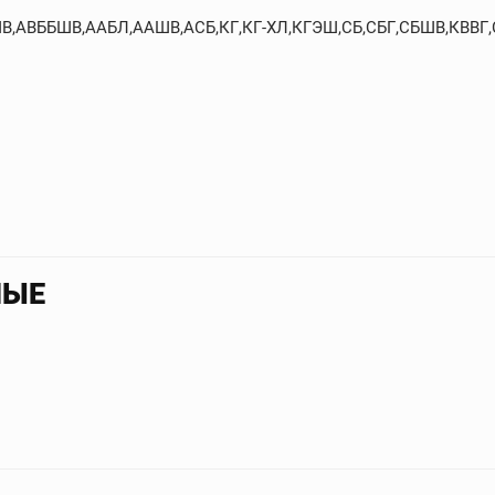
БШВ,АВББШВ,ААБЛ,ААШВ,АСБ,КГ,КГ-ХЛ,КГЭШ,СБ,СБГ,СБШВ,КВВГ
НЫЕ