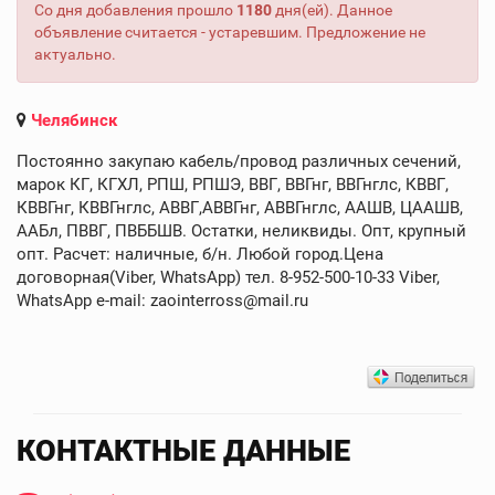
Со дня добавления прошло
1180
дня(ей). Данное
объявление считается - устаревшим. Предложение не
актуально.
Челябинск
Постоянно закупаю кабель/провод различных сечений,
марок КГ, КГХЛ, РПШ, РПШЭ, ВВГ, ВВГнг, ВВГнглс, КВВГ,
КВВГнг, КВВГнглс, АВВГ,АВВГнг, АВВГнглс, ААШВ, ЦААШВ,
ААБл, ПВВГ, ПВББШВ. Остатки, неликвиды. Опт, крупный
опт. Расчет: наличные, б/н. Любой город.Цена
договорная(Viber, WhatsApp) тел. 8-952-500-10-33 Viber,
WhatsApp e-mail: zaointerross@mail.ru
КОНТАКТНЫЕ ДАННЫЕ