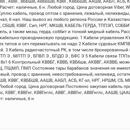
ВГ, АВВГ, ВББШВ, АВББШВ, КВВГ, КВББШВ, ААШВ, ААБЛ, АСБ, 
счет: наличные, б н. Любой город. Цена договорная Viber, What
 Куплю кабель, провод оптом с хранения, лежалый, неликвиды,
 нал, б нал. Наш вывоз из любого региона России и Казахстан
БГ, СБШВ, КВВГ, Сип, НРГ, МКШВ, КАБЕЛЬ ГЕРДА, ТППЭП, СОББ
ль, а также мкэш, герда, соббит и тонкий медный кабель Р
ю кабельно-проводниковую продукцию: 1 Кабели управления К
всех типов и сеч перематывать не надо 2 Кабели судовые КМ
. 3 Кабель радиочастотный РК, в том числе бронированный и с 
 , МЛТП Э , БПВЛ Э , БПДО Э , БФС Э 5 Кабели связи ТППэпб 10х
18х1 6 Контрольный КВВБГ, КВВБ, КВБбшв, АКВВГ, АКВВБ, можно
Щ, ПЩМЛ, ПМЛ Состояние тары барабанов значения не имеют.
вый, провод с хранения, невостребованный, неликвид, остатк
ШВ, КВВГ, КВББШВ, ААШВ, ААБЛ, АСБ, КГ-хл, НРГ, НРШМ, СБ,
н. Любой город. Цена договорная Постоянно закупаю кабель пр
лс, КВВГ, КВВГнг, КВВГнглс, АВВГ, АВВГнг, АВВГнглс, ААШВ, ЦА
т: наличные, б н