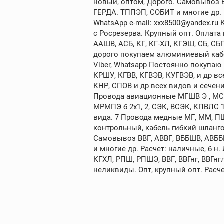
новый, оптом, Дорого. Самовывоз В
ГЕРДА. ТППЭП, СОБИТ и многие др. Ра
WhatsApp e-mail: xxx8500@yandex.ru
с Росрезерва. Крупный опт. Оплата
ААШВ, АСБ, КГ, КГ-ХЛ, КГЭШ, СБ, С
дорого покупаем алюминиевый кабе
Viber, Whatsapp Постоянно покупа
КРШУ, КГВВ, КГВЭВ, КУГВЭВ, и др 
КНР, СПОВ и др всех видов и сечений
Провода авиационные МГШВ Э , МСТП Э
МРМПЭ б 2х1, 2, СЭК, ВСЭК, КПВЛС 
вида. 7 Провода медные МГ, ММ, П
контрольный, кабель гибкий шланго
Самовывоз ВВГ, АВВГ, ВББШВ, АВББ
и многие др. Расчет: наличные, б 
КГХЛ, РПШ, РПШЭ, ВВГ, ВВГнг, ВВГнг
неликвиды. Опт, крупный опт. Расче