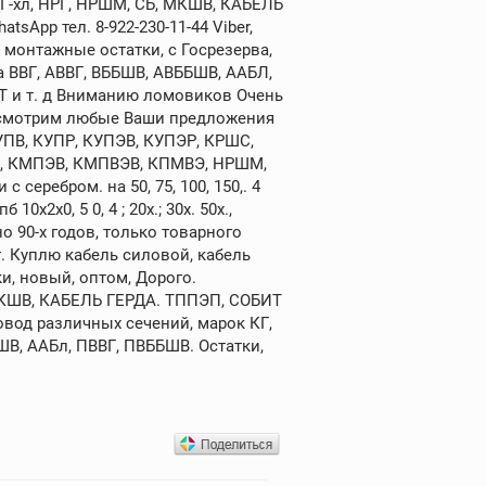
КГ-хл, НРГ, НРШМ, СБ, МКШВ, КАБЕЛЬ
sApp тел. 8-922-230-11-44 Viber,
 монтажные остатки, с Госрезерва,
а ВВГ, АВВГ, ВББШВ, АВББШВ, ААБЛ,
ИТ и т. д Вниманию ломовиков Очень
ассмотрим любые Ваши предложения
УПВ, КУПР, КУПЭВ, КУПЭР, КРШС,
ПВ, КМПЭВ, КМПВЭВ, КПМВЭ, НРШМ,
серебром. на 50, 75, 100, 150,. 4
2х0, 5 0, 4 ; 20х.; 30х. 50х.,
 90-х годов, только товарного
 Куплю кабель силовой, кабель
и, новый, оптом, Дорого.
 МКШВ, КАБЕЛЬ ГЕРДА. ТППЭП, СОБИТ
овод различных сечений, марок КГ,
АШВ, ААБл, ПВВГ, ПВББШВ. Остатки,