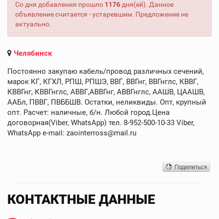
Со дня добавления прошло
1176
дня(ей). Данное
объявление считается - устаревшим. Предложение не
актуально.
Челябинск
Постоянно закупаю кабель/провод различных сечений,
марок КГ, КГХЛ, РПШ, РПШЭ, ВВГ, ВВГнг, ВВГнглс, КВВГ,
КВВГнг, КВВГнглс, АВВГ,АВВГнг, АВВГнглс, ААШВ, ЦААШВ,
ААБл, ПВВГ, ПВББШВ. Остатки, неликвиды. Опт, крупный
опт. Расчет: наличные, б/н. Любой город.Цена
договорная(Viber, WhatsApp) тел. 8-952-500-10-33 Viber,
WhatsApp e-mail: zaointerross@mail.ru
КОНТАКТНЫЕ ДАННЫЕ