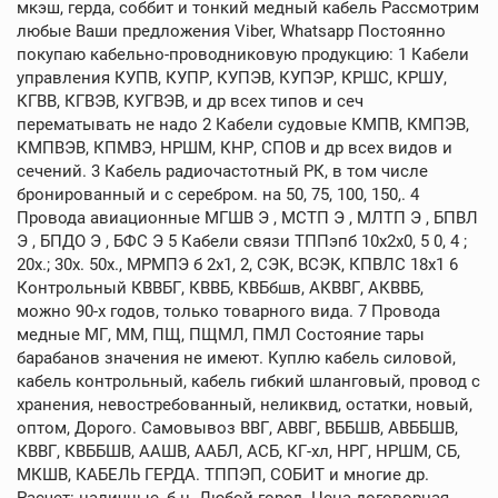
мкэш, герда, соббит и тонкий медный кабель Рассмотрим
любые Ваши предложения Viber, Whatsapp Постоянно
покупаю кабельно-проводниковую продукцию: 1 Кабели
управления КУПВ, КУПР, КУПЭВ, КУПЭР, КРШС, КРШУ,
КГВВ, КГВЭВ, КУГВЭВ, и др всех типов и сеч
перематывать не надо 2 Кабели судовые КМПВ, КМПЭВ,
КМПВЭВ, КПМВЭ, НРШМ, КНР, СПОВ и др всех видов и
сечений. 3 Кабель радиочастотный РК, в том числе
бронированный и с серебром. на 50, 75, 100, 150,. 4
Провода авиационные МГШВ Э , МСТП Э , МЛТП Э , БПВЛ
Э , БПДО Э , БФС Э 5 Кабели связи ТППэпб 10х2х0, 5 0, 4 ;
20х.; 30х. 50х., МРМПЭ б 2х1, 2, СЭК, ВСЭК, КПВЛС 18х1 6
Контрольный КВВБГ, КВВБ, КВБбшв, АКВВГ, АКВВБ,
можно 90-х годов, только товарного вида. 7 Провода
медные МГ, ММ, ПЩ, ПЩМЛ, ПМЛ Состояние тары
барабанов значения не имеют. Куплю кабель силовой,
кабель контрольный, кабель гибкий шланговый, провод с
хранения, невостребованный, неликвид, остатки, новый,
оптом, Дорого. Самовывоз ВВГ, АВВГ, ВББШВ, АВББШВ,
КВВГ, КВББШВ, ААШВ, ААБЛ, АСБ, КГ-хл, НРГ, НРШМ, СБ,
МКШВ, КАБЕЛЬ ГЕРДА. ТППЭП, СОБИТ и многие др.
Расчет: наличные, б н. Любой город. Цена договорная