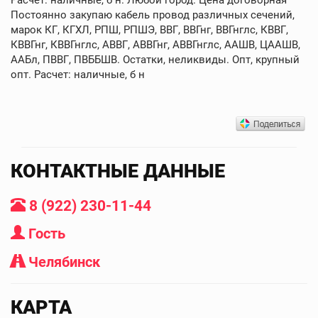
Постоянно закупаю кабель провод различных сечений,
марок КГ, КГХЛ, РПШ, РПШЭ, ВВГ, ВВГнг, ВВГнглс, КВВГ,
КВВГнг, КВВГнглс, АВВГ, АВВГнг, АВВГнглс, ААШВ, ЦААШВ,
ААБл, ПВВГ, ПВББШВ. Остатки, неликвиды. Опт, крупный
опт. Расчет: наличные, б н
КОНТАКТНЫЕ ДАННЫЕ
8 (922) 230-11-44
Гость
Челябинск
КАРТА