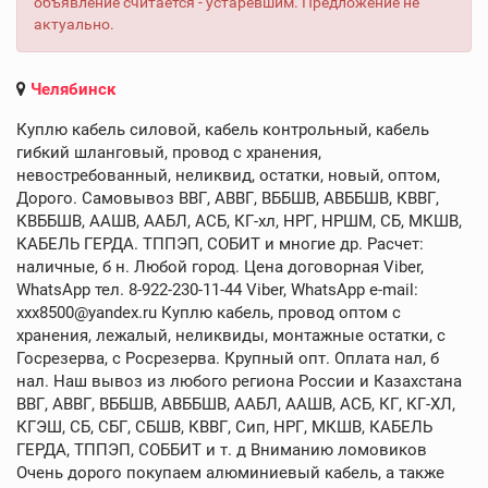
объявление считается - устаревшим. Предложение не
актуально.
Челябинск
Куплю кабель силовой, кабель контрольный, кабель
гибкий шланговый, провод с хранения,
невостребованный, неликвид, остатки, новый, оптом,
Дорого. Самовывоз ВВГ, АВВГ, ВББШВ, АВББШВ, КВВГ,
КВББШВ, ААШВ, ААБЛ, АСБ, КГ-хл, НРГ, НРШМ, СБ, МКШВ,
КАБЕЛЬ ГЕРДА. ТППЭП, СОБИТ и многие др. Расчет:
наличные, б н. Любой город. Цена договорная Viber,
WhatsApp тел. 8-922-230-11-44 Viber, WhatsApp e-mail:
xxx8500@yandex.ru Куплю кабель, провод оптом с
хранения, лежалый, неликвиды, монтажные остатки, с
Госрезерва, с Росрезерва. Крупный опт. Оплата нал, б
нал. Наш вывоз из любого региона России и Казахстана
ВВГ, АВВГ, ВББШВ, АВББШВ, ААБЛ, ААШВ, АСБ, КГ, КГ-ХЛ,
КГЭШ, СБ, СБГ, СБШВ, КВВГ, Сип, НРГ, МКШВ, КАБЕЛЬ
ГЕРДА, ТППЭП, СОББИТ и т. д Вниманию ломовиков
Очень дорого покупаем алюминиевый кабель, а также