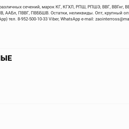
зличных сечений, марок КГ, КГХЛ, РПШ, РПШЭ, ВВГ, ВВГнг, ВВГ
В, ААБл, ПВВГ, ПВББШВ. Остатки, неликвиды. Опт, крупный опт
p) тел. 8-952-500-10-33 Viber, WhatsApp e-mail: zaointerross@mai
НЫЕ