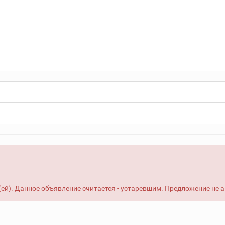
ей). Данное объявление считается - устаревшим. Предложение не 