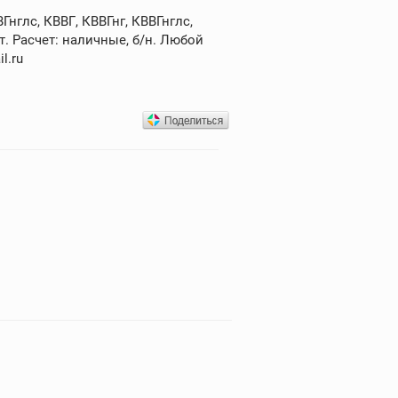
нглс, КВВГ, КВВГнг, КВВГнглс,
. Расчет: наличные, б/н. Любой
l.ru