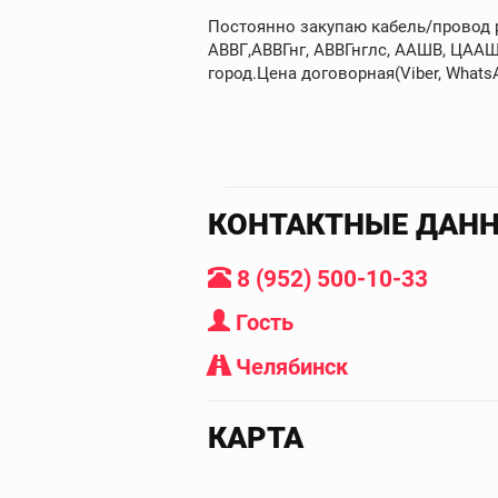
Постоянно закупаю кабель/провод ра
АВВГ,АВВГнг, АВВГнглс, ААШВ, ЦААШ
город.Цена договорная(Viber, WhatsAp
КОНТАКТНЫЕ ДАН
8 (952) 500-10-33
Гость
Челябинск
КАРТА