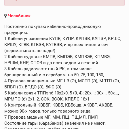
Челябинск
Постоянно покупаю кабельно-проводниковую
продукцию:
1 Кабели управления КУПВ, КУПР, КУПЭВ, КУПЭР, КРШС,
КРШУ, КГВВ, КГВЭВ, КУГВЭВ, и др всех типов и сеч
(перематывать не надо!)
2 Кабели судовые КМПВ, КМПЭВ, КМПВЭВ, КПМВЭ,
НРШМ, КНР, СПОВ и др всех видов и сечений.
3 Кабель радиочастотный РК, в том числе
бронированный и с серебром. на 50, 75, 100, 150,...
4 Провода авиационные МГШВ (Э), МСТП (Э), МЛТП (Э),
БПВЛ (Э), БПДО (Э), БФС (Э)
5 Кабели связи ТППэпб 10х2х0, 5 (0, 4); 20х...; 30х... 50х...,
МРМПЭ (б) 2х1, 2, СЭК, ВСЭК, КПВЛС 18х1
6 Контрольный КВВБГ, КВВБ, КВБбшв, АКВВГ, АКВВБ,
можно 90-х годов, только товарного вида.
7 Провода медные МГ, ММ, ПЩ, ПЩМЛ, ПМЛ
Состояние тары (барабанов) значения не имеют.