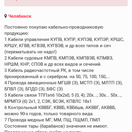
Челябинск
Постоянно покупаю кабельно-проводниковую
продукцию:
1 Кабели управления КУПВ, КУПР, КУПЭВ, КУПЭР, КРШС,
КРШУ, КГВВ, КГВЭВ, КУГВЭВ, и др всех типов и сеч
(перематывать не надо!)
2 Кабели судовые КМПВ, КМПЭВ, КМПВЭВ, КПМВЭ,
НРШМ, КНР, СПОВ и др всех видов и сечений.
3 Кабель радиочастотный РК, в том числе
бронированный и с серебром. на 50, 75, 100, 150,...
4 Провода авиационные МГШВ (Э), МСТП (Э), МЛТП (Э),
БПВЛ (Э), БПДО (Э), БФС (Э)
5 Кабели связи ТППэпб 10х2х0, 5 (0, 4); 20х...; 30х... 50х...,
МРМПЭ (б) 2х1, 2, СЭК, ВСЭК, КПВЛС 18х1
6 Контрольный КВВБГ, КВВБ, КВБбшв, АКВВГ, АКВВБ,
можно 90-х годов, только товарного вида.
7 Провода медные МГ, ММ, ПЩ, ПЩМЛ, ПМЛ
Состояние тары (барабанов) значения не имеют.