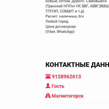
новый, оптом, Дорого. Самовывоз
(Транскаб НППнг HF, ВВГ, АВВГ,ВБ
ТППЭП, СОББИТ и т.д)
Расчет: наличные, б/н
Любой город.
Цена договорная
(Viber, WhatsApp)
КОНТАКТНЫЕ ДАН
9128962613
Гость
Магнитогорск