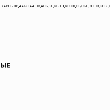
БШВ,АВББШВ,ААБЛ,ААШВ,АСБ,КГ,КГ-ХЛ,КГЭШ,СБ,СБГ,СБШВ,КВВГ
НЫЕ