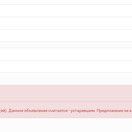
ей). Данное объявление считается - устаревшим. Предложение не 