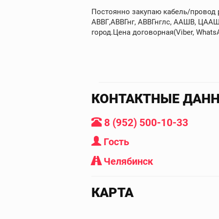
Постоянно закупаю кабель/провод ра
АВВГ,АВВГнг, АВВГнглс, ААШВ, ЦААШ
город.Цена договорная(Viber, WhatsAp
КОНТАКТНЫЕ ДАН
8 (952) 500-10-33
Гость
Челябинск
КАРТА