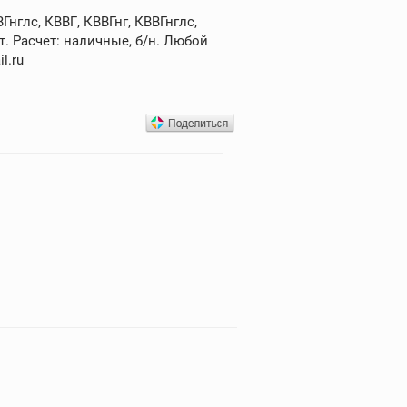
нглс, КВВГ, КВВГнг, КВВГнглс,
. Расчет: наличные, б/н. Любой
l.ru