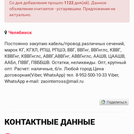
Со дня добавления прошло
1122
дня(ей). Данное
объявление считается - устаревшим. Предложение не
актуально.
Челябинск
Постоянно закупаю кабель/провод различных сечений,
марок КГ, КГХЛ, РПШ, РПШЭ, ВВГ, ВВГнг, ВВГнглс, КВВГ,
КВВГнг, КВВГнглс, АВВГ,АВВГнг, АВВГнглс, ААШВ, ЦААШВ,
ААБл, ПВВГ, ПВББШВ. Остатки, неликвиды. Опт, крупный
опт. Расчет: наличные, б/н. Любой город.Цена
договорная(Viber, WhatsApp) тел. 8-952-500-10-33 Viber,
WhatsApp e-mail: zaointerross@mail.ru
КОНТАКТНЫЕ ДАННЫЕ