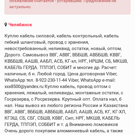
объявление считается - устаревшим. Предложение не
актуально.
Челябинск
Куплю кабель силовой, кабель контрольный, кабель
гибкий шланговый, провод с хранения,
невостребованный, неликвид, остатки, новый, оптом,
Дорого. Самовывоз ВВГ, АВВГ, ВББШВ, АВББШВ, КВВГ,
КВББШВ, ААШВ, ААБЛ, АСБ, КГ-хл, НРГ, НРШМ, СБ, МКШВ,
КАБЕЛЬ ГЕРДА. ТППЭП, СОБИТ и многие др. Расчет:
наличные, б н. Любой город. Цена договорная Viber,
WhatsApp тел. 8-922-230-11-44 Viber, WhatsApp e-mail:
xxx8500@yandex.ru Куплю кабель, провод оптом с
хранения, лежалый, неликвиды, монтажные остатки, с
Госрезерва, с Росрезерва. Крупный опт. Оплата нал, б
нал. Наш вывоз из любого региона России и Казахстана
ВВГ, АВВГ, ВББШВ, АВББШВ, ААБЛ, ААШВ, АСБ, КГ, КГ-ХЛ,
КГЭШ, СБ, СБГ, СБШВ, КВВГ, Сип, НРГ, МКШВ, КАБЕЛЬ
ГЕРДА, ТППЭП, СОББИТ и т. д Вниманию ломовиков
Очень дорого покупаем алюминиевый кабель, а также