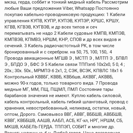
мкэш, герда, соббит и тонкий медный кабель Рассмотрим
любые Ваши предложения Viber, Whatsapp Постоянно
покупаю кабельно-проводниковую продукцию: 1 Кабели
управления КУПВ, КУПР, КУПЭВ, КУПЭР, КРШС, КРШУ,
КГВВ, КГВЭВ, КУГВЭВ, и др всех типов и сеч
перематывать не надо 2 Кабели судовые КМПВ, КМПЭВ,
КМПВЭВ, КПМВЭ, НРШМ, КНР, СПОВ и др всех видов и
сечений. 3 Кабель радиочастотный РК, в том числе
бронированный и с серебром. на 50, 75, 100, 150,. 4
Провода авиационные МГШВ Э , МСТП Э , МЛТП Э , БПВЛ
Э , БПДО Э , БФС Э 5 Кабели связи ТППэпб 10х2х0, 5 0, 4 ;
20х.; 30х. 50х., МРМПЭ б 2х1, 2, СЭК, ВСЭК, КПВЛС 18х1 6
Контрольный КВВБГ, КВВБ, КВБбшв, АКВВГ, АКВВБ,
можно 90-х годов, только товарного вида. 7 Провода
медные МГ, ММ, ПЩ, ПЩМЛ, ПМЛ Состояние тары
барабанов значения не имеют. Куплю кабель силовой,
кабель контрольный, кабель гибкий шланговый, провод с
хранения, невостребованный, неликвид, остатки, новый,
оптом, Дорого. Самовывоз ВВГ, АВВГ, ВББШВ, АВББШВ,
КВВГ, КВББШВ, ААШВ, ААБЛ, АСБ, КГ-хл, НРГ, НРШМ, СБ,
МКШВ, КАБЕЛЬ ГЕРДА. ТППЭП, СОБИТ и многие др.
Расчет: наличные, б н. Любой город. Цена договорная