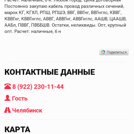
Постоянно закупаю кабель провод различных сечений,
марок КГ, КГХЛ, РПШ, РПШЭ, ВВГ, ВВГнг, ВВГнглс, КВВГ,
КВВГнг, КВВГнглс, АВВГ, АВВГнг, АВВГнглс, ААШВ, ЦААШВ,
ААБл, ПВВГ, ПВББШВ. Остатки, неликвиды. Опт, крупный
опт. Расчет: наличные, б н
КОНТАКТНЫЕ ДАННЫЕ
8 (922) 230-11-44
Гость
Челябинск
КАРТА