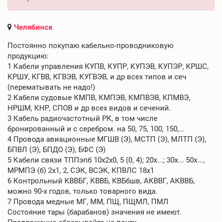
Челябинск
Постоянно покупаю кабельно-проводниковую
продукцию:
1 Кабели управления КУПВ, КУПР, КУПЭВ, КУПЭР, КРШС,
КРШУ, КГВВ, КГВЭВ, КУГВЭВ, и др всех типов и сеч
(перематывать не надо!)
2 Кабели судовые КМПВ, КМПЭВ, КМПВЭВ, КПМВЭ,
НРШМ, КНР, СПОВ и др всех видов и сечений.
3 Кабель радиочастотный РК, в том числе
бронированный и с серебром. на 50, 75, 100, 150,...
4 Провода авиационные МГШВ (Э), МСТП (Э), МЛТП (Э),
БПВЛ (Э), БПДО (Э), БФС (Э)
5 Кабели связи ТППэпб 10х2х0, 5 (0, 4); 20х...; 30х... 50х...,
МРМПЭ (б) 2х1, 2, СЭК, ВСЭК, КПВЛС 18х1
6 Контрольный КВВБГ, КВВБ, КВБбшв, АКВВГ, АКВВБ,
можно 90-х годов, только товарного вида.
7 Провода медные МГ, ММ, ПЩ, ПЩМЛ, ПМЛ
Состояние тары (барабанов) значения не имеют.