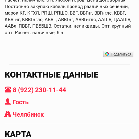
Постоянно закупаю кабель провод различных сечений,
марок КГ, КГХЛ, РПШ, РПШЭ, ВВГ, ВВГнг, ВВГнглс, КВВГ,
КВВГнг, КВВГнглс, АВВГ, АВВГнг, АВВГнглс, ААШВ, ЦААШВ,
ААБл, ПВВГ, ПВББШВ. Остатки, неликвиды. Опт, крупный
опт. Расчет: наличные, б н
КОНТАКТНЫЕ ДАННЫЕ
8 (922) 230-11-44
Гость
Челябинск
КАРТА