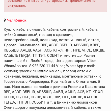
объявление считается - устаревшим. Предложение не
актуально.
Челябинск
Куплю кабель силовой, кабель контрольный, кабель
гибкий шланговый, провод с хранения,
невостребованный, неликвид, остатки, новый, оптом,
Дорого. Самовывоз ВВГ, АВВГ, ВББШВ, АВББШВ, КВВГ,
КВББШВ, ААШВ, ААБЛ, АСБ, КГ-хл, НРГ, НРШМ, СБ, МКШВ,
КАБЕЛЬ ГЕРДА. ТППЭП, СОБИТ и многие др. Расчет:
наличные, б н. Любой город. Цена договорная Viber,
WhatsApp тел. 8-922-230-11-44 Viber, WhatsApp e-mail:
xxx8500@yandex.ru Куплю кабель, провод оптом с
хранения, лежалый, неликвиды, монтажные остатки, с
Госрезерва, с Росрезерва. Крупный опт. Оплата нал, б
нал. Наш вывоз из любого региона России и Казахстана
ВВГ, АВВГ, ВББШВ, АВББШВ, ААБЛ, ААШВ, АСБ, КГ, КГ-ХЛ,
КГЭШ, СБ, СБГ, СБШВ, КВВГ, Сип, НРГ, МКШВ, КАБЕЛЬ
ГЕРДА, ТППЭП, СОББИТ и т. д Вниманию ломовиков
Очень дорого покупаем алюминиевый кабель, а также