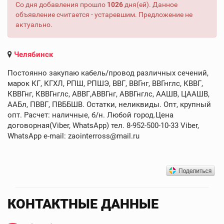
Со дня добавления прошло
1026
дня(ей). Данное
объявление считается - устаревшим. Предложение не
актуально.
Челябинск
Постоянно закупаю кабель/провод различных сечений,
марок КГ, КГХЛ, РПШ, РПШЭ, ВВГ, ВВГнг, ВВГнглс, КВВГ,
КВВГнг, КВВГнглс, АВВГ,АВВГнг, АВВГнглс, ААШВ, ЦААШВ,
ААБл, ПВВГ, ПВББШВ. Остатки, неликвиды. Опт, крупный
опт. Расчет: наличные, б/н. Любой город.Цена
договорная(Viber, WhatsApp) тел. 8-952-500-10-33 Viber,
WhatsApp e-mail: zaointerross@mail.ru
КОНТАКТНЫЕ ДАННЫЕ