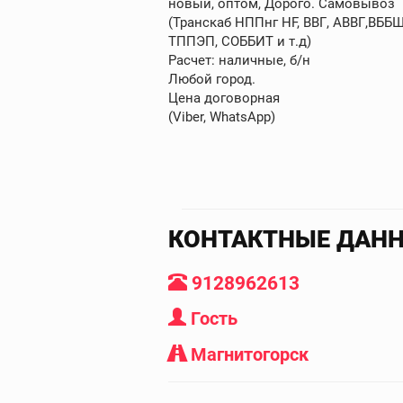
новый, оптом, Дорого. Самовывоз
(Транскаб НППнг HF, ВВГ, АВВГ,ВБ
ТППЭП, СОББИТ и т.д)
Расчет: наличные, б/н
Любой город.
Цена договорная
(Viber, WhatsApp)
КОНТАКТНЫЕ ДАН
9128962613
Гость
Магнитогорск