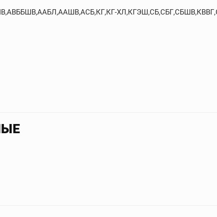
БШВ,АВББШВ,ААБЛ,ААШВ,АСБ,КГ,КГ-ХЛ,КГЭШ,СБ,СБГ,СБШВ,КВВГ
НЫЕ