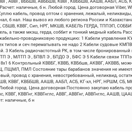
ВГ, АВВГ, ВББШВ, АВББШВ, КВВГ, КВББШВ, ААШВ, ААБЛ, АСБ, 
счет: наличные, б н. Любой город. Цена договорная Viber, What
 Куплю кабель, провод оптом с хранения, лежалый, неликвиды,
 нал, б нал. Наш вывоз из любого региона России и Казахстан
БГ, СБШВ, КВВГ, Сип, НРГ, МКШВ, КАБЕЛЬ ГЕРДА, ТППЭП, СОББ
ль, а также мкэш, герда, соббит и тонкий медный кабель Р
ю кабельно-проводниковую продукцию: 1 Кабели управления К
всех типов и сеч перематывать не надо 2 Кабели судовые КМ
. 3 Кабель радиочастотный РК, в том числе бронированный и с 
 , МЛТП Э , БПВЛ Э , БПДО Э , БФС Э 5 Кабели связи ТППэпб 10х
18х1 6 Контрольный КВВБГ, КВВБ, КВБбшв, АКВВГ, АКВВБ, можно
Щ, ПЩМЛ, ПМЛ Состояние тары барабанов значения не имеют.
вый, провод с хранения, невостребованный, неликвид, остатк
ШВ, КВВГ, КВББШВ, ААШВ, ААБЛ, АСБ, КГ-хл, НРГ, НРШМ, СБ,
н. Любой город. Цена договорная Постоянно закупаю кабель пр
лс, КВВГ, КВВГнг, КВВГнглс, АВВГ, АВВГнг, АВВГнглс, ААШВ, ЦА
т: наличные, б н