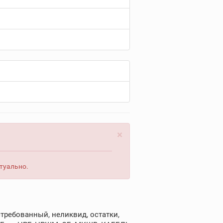
×
туально.
требованный, неликвид, остатки,