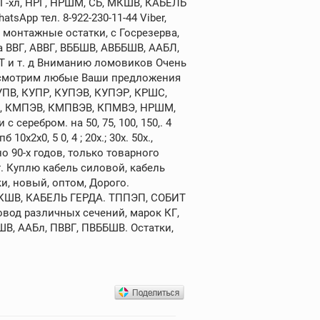
КГ-хл, НРГ, НРШМ, СБ, МКШВ, КАБЕЛЬ
sApp тел. 8-922-230-11-44 Viber,
 монтажные остатки, с Госрезерва,
а ВВГ, АВВГ, ВББШВ, АВББШВ, ААБЛ,
ИТ и т. д Вниманию ломовиков Очень
ассмотрим любые Ваши предложения
УПВ, КУПР, КУПЭВ, КУПЭР, КРШС,
ПВ, КМПЭВ, КМПВЭВ, КПМВЭ, НРШМ,
серебром. на 50, 75, 100, 150,. 4
2х0, 5 0, 4 ; 20х.; 30х. 50х.,
 90-х годов, только товарного
 Куплю кабель силовой, кабель
и, новый, оптом, Дорого.
 МКШВ, КАБЕЛЬ ГЕРДА. ТППЭП, СОБИТ
овод различных сечений, марок КГ,
АШВ, ААБл, ПВВГ, ПВББШВ. Остатки,