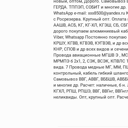
новый, оптом, Дорого. Самовывоз В
ГЕРДА. ТППЭП, СОБИТ и многие др. Ра
WhatsApp e-mail: xxx8500@yandex.ru
с Росрезерва. Крупный опт. Оплата
ААШВ, АСБ, КГ, КГ-ХЛ, КГЭШ, СБ, С
дорого покупаем алюминиевый кабе
Viber, Whatsapp Постоянно покупа
КРШУ, КГВВ, КГВЭВ, КУГВЭВ, и др 
КНР, СПОВ и др всех видов и сечений
Провода авиационные МГШВ Э , МСТП Э
МРМПЭ б 2х1, 2, СЭК, ВСЭК, КПВЛС 
вида. 7 Провода медные МГ, ММ, П
контрольный, кабель гибкий шланго
Самовывоз ВВГ, АВВГ, ВББШВ, АВББ
и многие др. Расчет: наличные, б 
КГХЛ, РПШ, РПШЭ, ВВГ, ВВГнг, ВВГнг
неликвиды. Опт, крупный опт. Расче