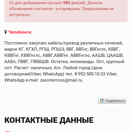
Со дня добавления прошло
985
дня(ей). Данное
объявление считается - устаревшим. Предложение не
актуально.
Челябинск
Постоянно закупаю кабель/провод различных сечений,
марок КГ, КГХЛ, РПШ, РПШЭ, ВВГ, ВВГнг, ВВГнглс, КВВГ,
КВВГнг, КВВГнглс, АВВГ,АВВГнг, АВВГнглс, ААШВ, ЦААШВ,
ААБл, ПВВГ, ПВББШВ. Остатки, неликвиды. Опт, крупный
опт. Расчет: наличные, б/н. Любой город.Цена
договорная(Viber, WhatsApp) тел. 8-952-500-10-33 Viber,
WhatsApp e-mail: zaointerross@mail.ru
КОНТАКТНЫЕ ДАННЫЕ