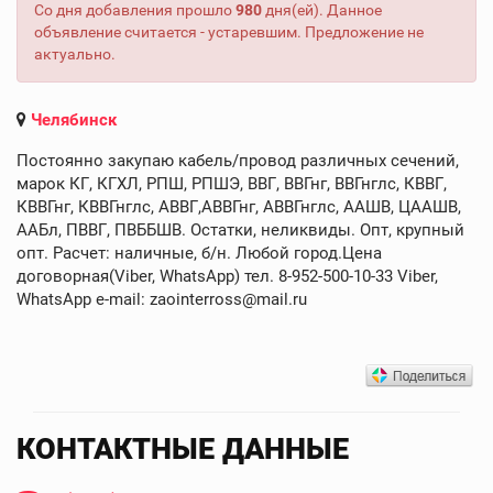
Со дня добавления прошло
980
дня(ей). Данное
объявление считается - устаревшим. Предложение не
актуально.
Челябинск
Постоянно закупаю кабель/провод различных сечений,
марок КГ, КГХЛ, РПШ, РПШЭ, ВВГ, ВВГнг, ВВГнглс, КВВГ,
КВВГнг, КВВГнглс, АВВГ,АВВГнг, АВВГнглс, ААШВ, ЦААШВ,
ААБл, ПВВГ, ПВББШВ. Остатки, неликвиды. Опт, крупный
опт. Расчет: наличные, б/н. Любой город.Цена
договорная(Viber, WhatsApp) тел. 8-952-500-10-33 Viber,
WhatsApp e-mail: zaointerross@mail.ru
КОНТАКТНЫЕ ДАННЫЕ