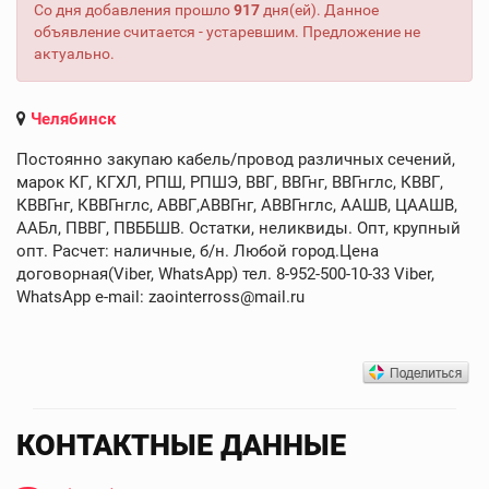
Со дня добавления прошло
917
дня(ей). Данное
объявление считается - устаревшим. Предложение не
актуально.
Челябинск
Постоянно закупаю кабель/провод различных сечений,
марок КГ, КГХЛ, РПШ, РПШЭ, ВВГ, ВВГнг, ВВГнглс, КВВГ,
КВВГнг, КВВГнглс, АВВГ,АВВГнг, АВВГнглс, ААШВ, ЦААШВ,
ААБл, ПВВГ, ПВББШВ. Остатки, неликвиды. Опт, крупный
опт. Расчет: наличные, б/н. Любой город.Цена
договорная(Viber, WhatsApp) тел. 8-952-500-10-33 Viber,
WhatsApp e-mail: zaointerross@mail.ru
КОНТАКТНЫЕ ДАННЫЕ