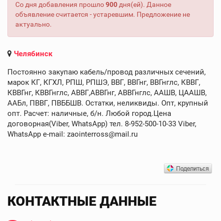
Со дня добавления прошло
900
дня(ей). Данное
объявление считается - устаревшим. Предложение не
актуально.
Челябинск
Постоянно закупаю кабель/провод различных сечений,
марок КГ, КГХЛ, РПШ, РПШЭ, ВВГ, ВВГнг, ВВГнглс, КВВГ,
КВВГнг, КВВГнглс, АВВГ,АВВГнг, АВВГнглс, ААШВ, ЦААШВ,
ААБл, ПВВГ, ПВББШВ. Остатки, неликвиды. Опт, крупный
опт. Расчет: наличные, б/н. Любой город.Цена
договорная(Viber, WhatsApp) тел. 8-952-500-10-33 Viber,
WhatsApp e-mail: zaointerross@mail.ru
КОНТАКТНЫЕ ДАННЫЕ