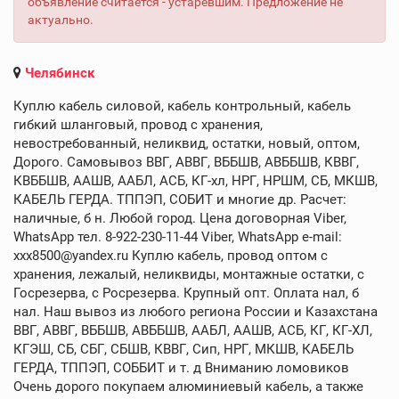
объявление считается - устаревшим. Предложение не
актуально.
Челябинск
Куплю кабель силовой, кабель контрольный, кабель
гибкий шланговый, провод с хранения,
невостребованный, неликвид, остатки, новый, оптом,
Дорого. Самовывоз ВВГ, АВВГ, ВББШВ, АВББШВ, КВВГ,
КВББШВ, ААШВ, ААБЛ, АСБ, КГ-хл, НРГ, НРШМ, СБ, МКШВ,
КАБЕЛЬ ГЕРДА. ТППЭП, СОБИТ и многие др. Расчет:
наличные, б н. Любой город. Цена договорная Viber,
WhatsApp тел. 8-922-230-11-44 Viber, WhatsApp e-mail:
xxx8500@yandex.ru Куплю кабель, провод оптом с
хранения, лежалый, неликвиды, монтажные остатки, с
Госрезерва, с Росрезерва. Крупный опт. Оплата нал, б
нал. Наш вывоз из любого региона России и Казахстана
ВВГ, АВВГ, ВББШВ, АВББШВ, ААБЛ, ААШВ, АСБ, КГ, КГ-ХЛ,
КГЭШ, СБ, СБГ, СБШВ, КВВГ, Сип, НРГ, МКШВ, КАБЕЛЬ
ГЕРДА, ТППЭП, СОББИТ и т. д Вниманию ломовиков
Очень дорого покупаем алюминиевый кабель, а также