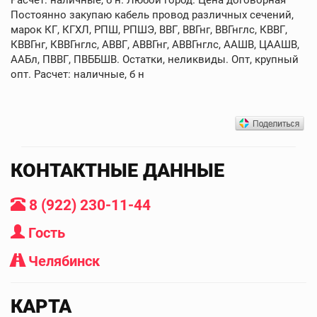
Постоянно закупаю кабель провод различных сечений,
марок КГ, КГХЛ, РПШ, РПШЭ, ВВГ, ВВГнг, ВВГнглс, КВВГ,
КВВГнг, КВВГнглс, АВВГ, АВВГнг, АВВГнглс, ААШВ, ЦААШВ,
ААБл, ПВВГ, ПВББШВ. Остатки, неликвиды. Опт, крупный
опт. Расчет: наличные, б н
КОНТАКТНЫЕ ДАННЫЕ
8 (922) 230-11-44
Гость
Челябинск
КАРТА