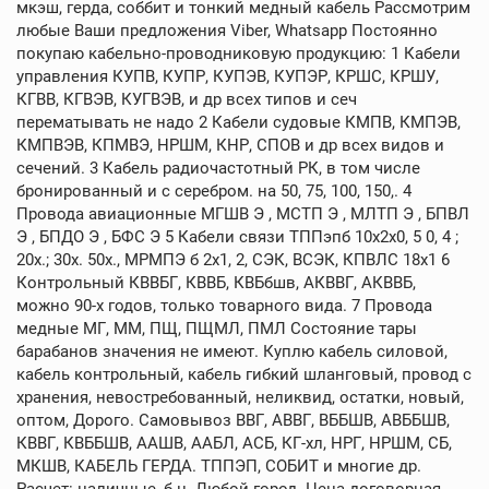
мкэш, герда, соббит и тонкий медный кабель Рассмотрим
любые Ваши предложения Viber, Whatsapp Постоянно
покупаю кабельно-проводниковую продукцию: 1 Кабели
управления КУПВ, КУПР, КУПЭВ, КУПЭР, КРШС, КРШУ,
КГВВ, КГВЭВ, КУГВЭВ, и др всех типов и сеч
перематывать не надо 2 Кабели судовые КМПВ, КМПЭВ,
КМПВЭВ, КПМВЭ, НРШМ, КНР, СПОВ и др всех видов и
сечений. 3 Кабель радиочастотный РК, в том числе
бронированный и с серебром. на 50, 75, 100, 150,. 4
Провода авиационные МГШВ Э , МСТП Э , МЛТП Э , БПВЛ
Э , БПДО Э , БФС Э 5 Кабели связи ТППэпб 10х2х0, 5 0, 4 ;
20х.; 30х. 50х., МРМПЭ б 2х1, 2, СЭК, ВСЭК, КПВЛС 18х1 6
Контрольный КВВБГ, КВВБ, КВБбшв, АКВВГ, АКВВБ,
можно 90-х годов, только товарного вида. 7 Провода
медные МГ, ММ, ПЩ, ПЩМЛ, ПМЛ Состояние тары
барабанов значения не имеют. Куплю кабель силовой,
кабель контрольный, кабель гибкий шланговый, провод с
хранения, невостребованный, неликвид, остатки, новый,
оптом, Дорого. Самовывоз ВВГ, АВВГ, ВББШВ, АВББШВ,
КВВГ, КВББШВ, ААШВ, ААБЛ, АСБ, КГ-хл, НРГ, НРШМ, СБ,
МКШВ, КАБЕЛЬ ГЕРДА. ТППЭП, СОБИТ и многие др.
Расчет: наличные, б н. Любой город. Цена договорная