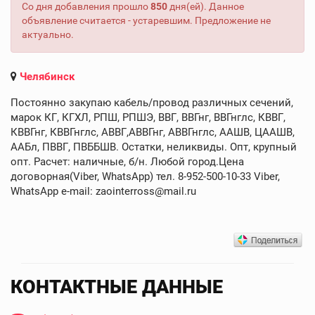
Со дня добавления прошло
850
дня(ей). Данное
объявление считается - устаревшим. Предложение не
актуально.
Челябинск
Постоянно закупаю кабель/провод различных сечений,
марок КГ, КГХЛ, РПШ, РПШЭ, ВВГ, ВВГнг, ВВГнглс, КВВГ,
КВВГнг, КВВГнглс, АВВГ,АВВГнг, АВВГнглс, ААШВ, ЦААШВ,
ААБл, ПВВГ, ПВББШВ. Остатки, неликвиды. Опт, крупный
опт. Расчет: наличные, б/н. Любой город.Цена
договорная(Viber, WhatsApp) тел. 8-952-500-10-33 Viber,
WhatsApp e-mail: zaointerross@mail.ru
КОНТАКТНЫЕ ДАННЫЕ